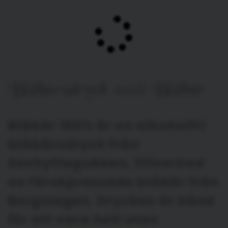
Blåbärsdryck 100% Blåbär
Blåbär 100% är en alkoholfri
blåbärsdryck från
Saxhyttegubben, tillverkad
av färskpressade blåbär från
Bergslagen. Drycken är känd
för att vara helt utan