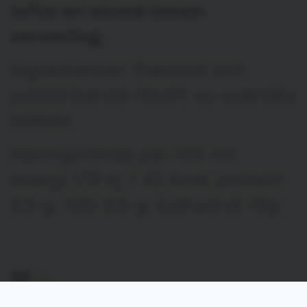
lufta en stund innan
servering.
Ingredienser: Pressad och
pastöriserad råsaft av svenska
blåbär.
Näringsvärde per 100 ml:
energi 176 kj / 42 kcal, protein
0,5 g, fett 0,5 g, kolhydrat 10g
99
kr
Ej i lager