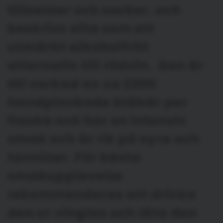
tillsatser och socker, och
beskrivs ofta som ett
utmärkt alkoholfritt
alternativ till rödvin. Den är
till verkad av ca 2300
handplockade blåbär per
flaska och har en intensiv
smak och är rik på syra och
tanniner. För bästa
smakupplevelse
rekommenderas att dricka
den ur vinglas och låta den