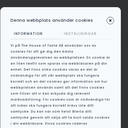
Denna webbplats använder cookies
Kategorier
INFORMATION
INSTÄLLNINGAR
Vi på The House of Taste AB använder oss av
/
All
/
Ananas Kokos & Rom
cookies för att ge dig den bästa
användarupplevelsen av webbplatsen. En cookie är
235g
en liten textfil som sparas via webbläsaren på din
enhet. Det finns olika cookies varav en del är
nödvändiga för att vår webbplats ska fungera
korrekt och en del cookies ger information om hur
webbplatsen används samt att det finns cookies
som tillser att vi kan erbjuda dig relevant
marknadsföring. För cookies som är nödvändiga för
att sidan ska fungera korrekt krävs inte ditt
samtycke. Du kan när som helst återta ditt
samtycke genom att välja att ta bort valda cookies
i din webbläsare. Vissa cookies raderas