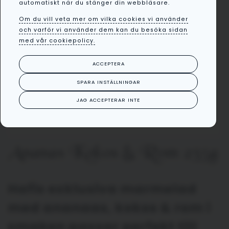
automatiskt när du stänger din webbläsare.
Om du vill veta mer om vilka cookies vi använder
och varför vi använder dem kan du besöka sidan
med vår cookiepolicy.
ACCEPTERA
SPARA INSTÄLLNINGAR
JAG ACCEPTERAR INTE
Ananas Kokos & Rom 235g
Hafis exklusiva marmelad
med ananaas, kokos & rom i
smaken passar perfekt till