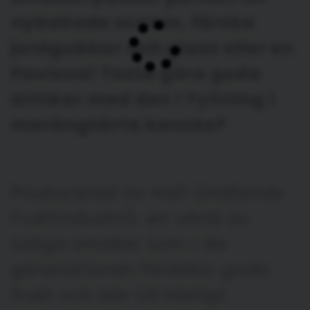
nybakade scones, färska
jordgubbar och glass eller en
Pavlova! Testa göra goda
drinkar med den ! Fyllning i
marängtårta kanske?
Producerad av Hafi (Hallands
Fruktindustri); en värld av
soliga smaker som i 4e
generationen förädlar goda
frukt och bär till härligt