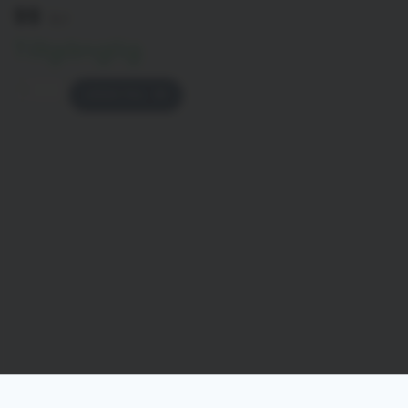
99
kr
Tillgänglig
LÄGG TILL