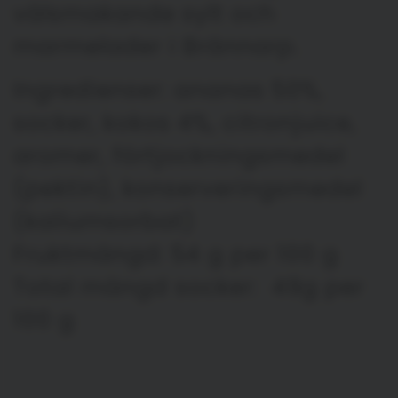
välsmakande sylt och
marmelader i Brännarp.
Ingredienser: ananas 50%,
socker, kokos 4%, citronjuice,
aromer, förtjockningsmedel
(pektin), konserveringsmedel
(kaliumsorbat)
Fruktmängd: 54 g per 100 g
Total mängd socker: 49g per
100 g