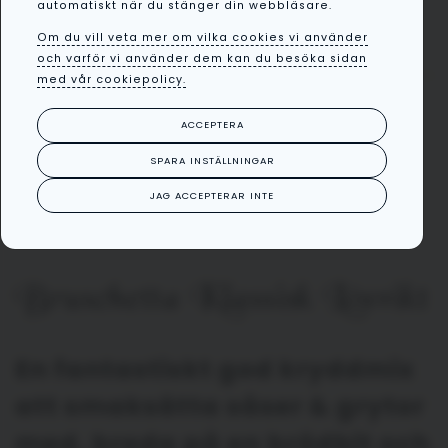
automatiskt när du stänger din webbläsare.
Om du vill veta mer om vilka cookies vi använder
och varför vi använder dem kan du besöka sidan
med vår cookiepolicy.
ACCEPTERA
SPARA INSTÄLLNINGAR
JAG ACCEPTERAR INTE
Bruschetta Klassisk Lösvikt
En fantastiskt god kryddmix
att smaksätta såser & grytor
med, breda på en brödbit och