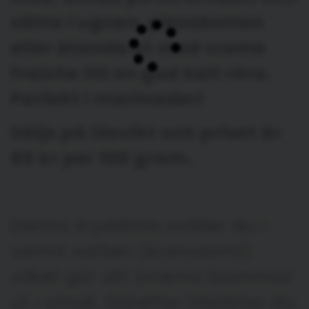
sätta i ugnen, pizzabotten
eller blanda ut med creme
fraiche till en god kall röra.
Perfekt i marinader!
Säljs på lösvikt och priset är
65 kr per 100 gram.
Denna kryddmix sväller du i
varmt vatten (kranvarmt)
vilket gör att örterna blommar
ut i smak. Därefter tillsätter du