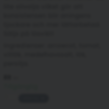
lite olivolja vilket gör att
konsistensen blir aningens
tjockare och mer lättarbetad.
Säljs på lösvikt!
Ingredienser: arrowrot, tomat,
vitlök, medelhavssalt, lök,
persilja.
89
kr
Tillgänglig
LÄGG TILL