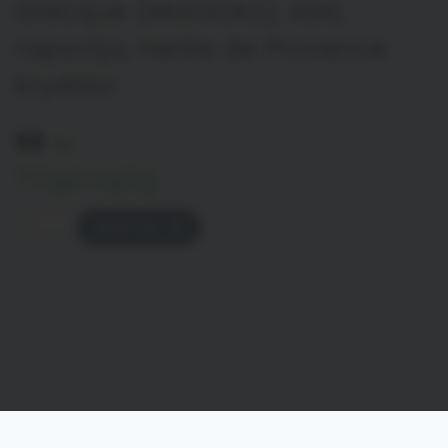
Grecque (Marocko), salt,
rapsolja, Herbs de Provence
kryddor
99
kr
Tillgänglig
LÄGG TILL