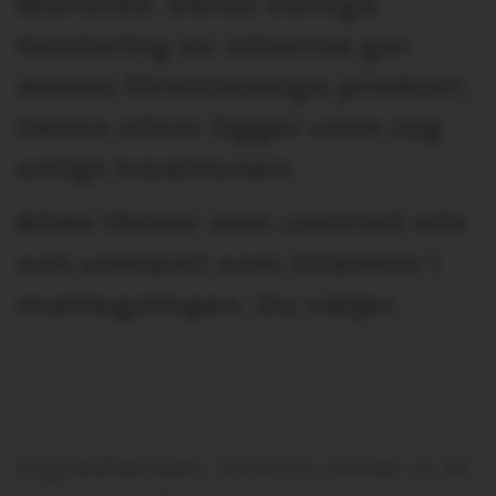
Marocko. Deras varliga
hantering av oliverna ger
denna förstklassiga produkt.
Dessa oliver ligger utan lag
enligt traditionen.
Både läcker som cocktail oliv
och utmärkt som tillbehör i
matlagningen. Du väljer.
Ingredienser; svarta oliver a la