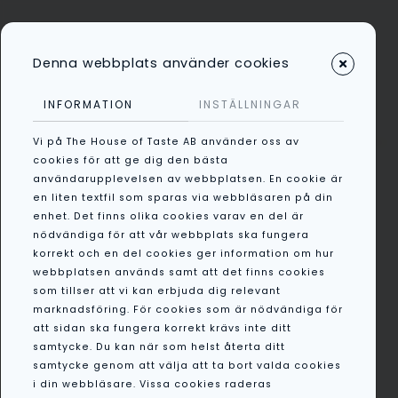
Denna webbplats använder cookies
Kategorier
INFORMATION
INSTÄLLNINGAR
Vi på The House of Taste AB använder oss av
/
Anti Pasti
/
Oliver
/
Svarta
cookies för att ge dig den bästa
användarupplevelsen av webbplatsen. En cookie är
oliver med provensalska örter
en liten textfil som sparas via webbläsaren på din
230g
enhet. Det finns olika cookies varav en del är
nödvändiga för att vår webbplats ska fungera
korrekt och en del cookies ger information om hur
webbplatsen används samt att det finns cookies
som tillser att vi kan erbjuda dig relevant
marknadsföring. För cookies som är nödvändiga för
att sidan ska fungera korrekt krävs inte ditt
samtycke. Du kan när som helst återta ditt
samtycke genom att välja att ta bort valda cookies
i din webbläsare. Vissa cookies raderas