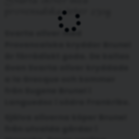
Svarta oliver med
provensalska örter 230g
Svarta oliver med
Provencalska kryddor Brunel
är förrädiskt goda. De kallas
även Svarta oliver kryddade
a la Grecque och kommer
från Eugene Brunel i
Languedoc i södra Frankrike.
Själva oliverna köper Brunel
från utvalda gårdar i