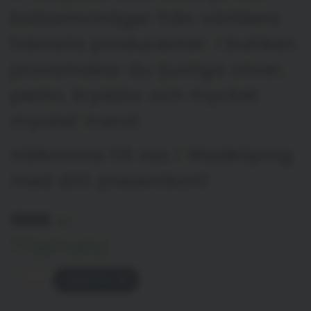
balsamvinäger från världens
främsta producenter. I butiken
provsmakar du ljuvliga oliver,
pesto, kryddor och mycket
mycket mera!
Välkomna till oss i Wadköping
med ditt presentkort!
1000
kr
Tillgänglig
LÄGG TILL