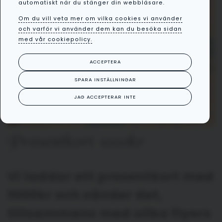
automatiskt när du stänger din webbläsare.
Om du vill veta mer om vilka cookies vi använder
och varför vi använder dem kan du besöka sidan
med vår cookiepolicy.
ACCEPTERA
SPARA INSTÄLLNINGAR
JAG ACCEPTERAR INTE
Presentkort 1000kr
Vi laddar ett presentkort med
1000kr och sänder det,
tillsammans med olika flyers