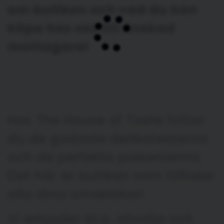
om butiken och vad du kan
köpa hos oss till önskad
mottagare!
Hos The House of Taste hittar
du de godaste delikatesserna
och de perfekta presenterna.
Det här är butiken som tilltalar
alla dina smaklökar!
Vi erbjuder bl.a. olivolja och