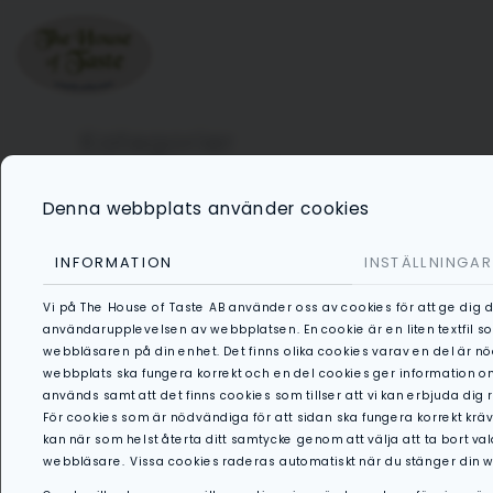
HEM
OM OSS
PRESENTER
Kategorier
Denna webbplats använder cookies
All
INFORMATION
INSTÄLLNINGAR
Vi på The House of Taste AB använder oss av cookies för att ge dig 
användarupplevelsen av webbplatsen. En cookie är en liten textfil s
webbläsaren på din enhet. Det finns olika cookies varav en del är nö
Anti Pasti
webbplats ska fungera korrekt och en del cookies ger information 
används samt att det finns cookies som tillser att vi kan erbjuda dig
För cookies som är nödvändiga för att sidan ska fungera korrekt krävs
kan när som helst återta ditt samtycke genom att välja att ta bort val
BBQ &
webbläsare. Vissa cookies raderas automatiskt när du stänger din 