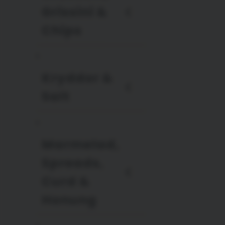
Grissini &
Chips
Kryddor &
Salt
Marmelad,
Spreads,
Curd &
Honung