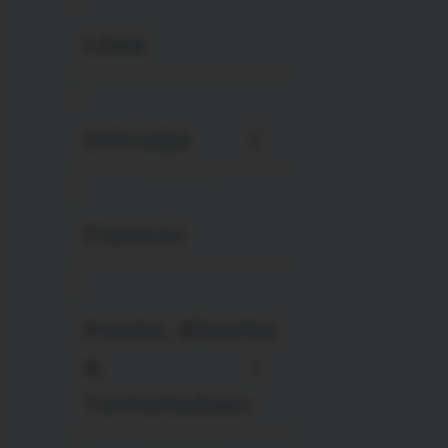
Läsk
Olivolja
Flaskor
Pasta, Risotto
&
Tomatsåser