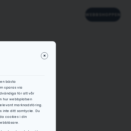
AKTUELLT
VÅRA FAVORITER
WEBBSHOPPEN
den bästa
om sparas via
dvändiga för att vår
om hur webbplatsen
 relevant marknadsföring.
 inte ditt samtycke. Du
da cookies i din
webbläsare.